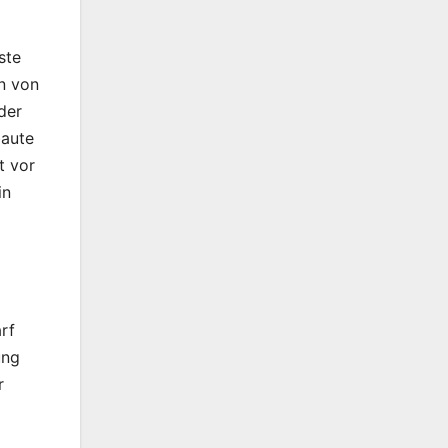
ste
n von
der
baute
t vor
in
rf
ung
r