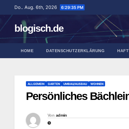
Zum
Do.. Aug. 6th, 2026
6:29:36 PM
Inhalt
springen
blogisch.de
HOME
DATENSCHUTZERKLÄRUNG
HAFT
ALLGEMEIN
GARTEN
UMBAU/AUSBAU
WOHNEN
Persönliches Bächlei
Von
admin