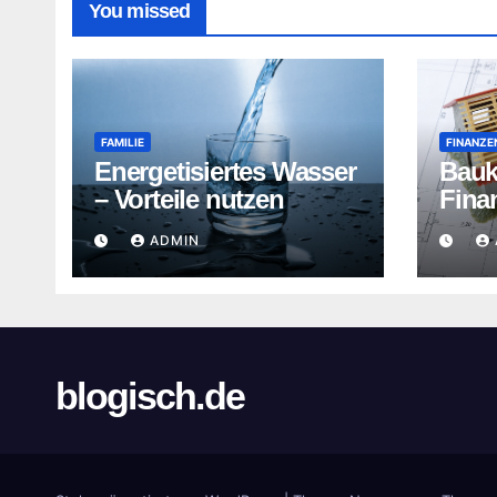
You missed
FAMILIE
FINANZE
Energetisiertes Wasser
Bauk
– Vorteile nutzen
Fina
n
ADMIN
blogisch.de