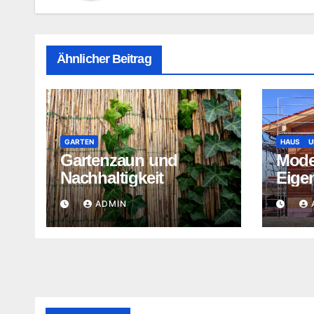
Ähnlicher Beitrag
GARTEN
HAUS
U
Gartenzaun und
Mode
Nachhaltigkeit
Eige
ADMIN