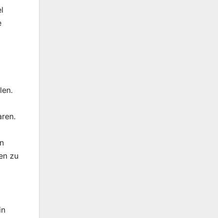
l
e
len.
ren.
en
ren zu
in