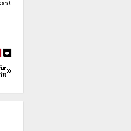
parat
für
itt