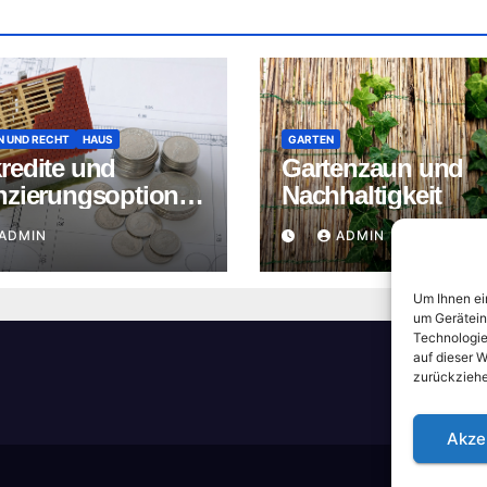
N UND RECHT
HAUS
GARTEN
redite und
Gartenzaun und
nzierungsoptione
Nachhaltigkeit
ADMIN
ADMIN
Um Ihnen ei
um Gerätein
Technologie
auf dieser W
zurückziehe
Akze