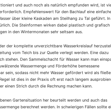
ktioniert und auch noch als natürlich empfunden wird, ist vie
rforderlich. Empfehlenswert für den Bachlauf eine einfach
asser über kleine Kaskaden am Steilhang zu Tal geführt. In
ürlich. Die Steinformen wirken dabei plastisch und grafisch
egen in den Wintermonaten sehr seltsam aus.
er der komplette unverzichtbare Wasserkreislauf herzustel
eitung vom Teich bis zur Quelle verlegt werden. Eine dazu
ch stehen. Den Sammelschacht für Wasser kann man einspa
umzuwälzende Wassermenge und Förderhöhe bemessene
ar sein, sodass nicht mehr Wasser gefördert wird als fließ
Regel ist dies in der Praxis oft erst nach langem ausprobie
er einen Strich durch die Rechnung machen kann.
benen Gartensituation her beurteilt werden und auch das
rmenge berechnet werden. In schwierigen Fällen sollte e