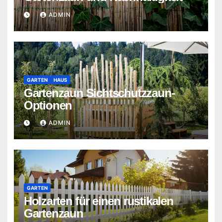
ADMIN
GARTEN
HAUS
Gartenzaun Sichtschutzzaun-
Optionen
ADMIN
GARTEN
Holzarten für einen rustikalen
Gartenzaun