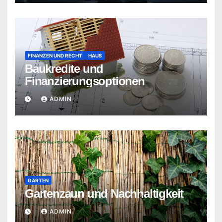
FINANZEN UND RECHT
HAUS
Baukredite und
Finanzierungsoptionen
ADMIN
GARTEN
Gartenzaun und Nachhaltigkeit
ADMIN